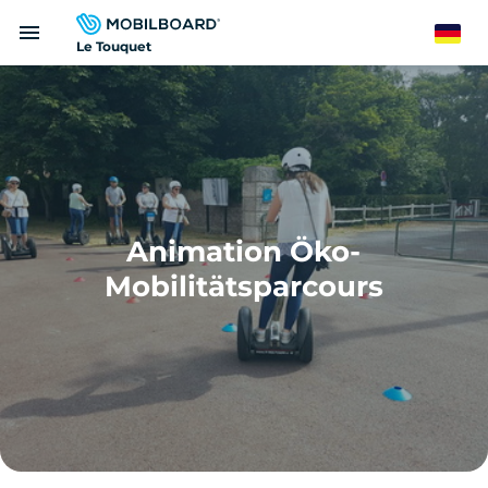
Direkt
menu
zum
German
Le Touquet
Inhalt
Animation Öko-
Mobilitätsparcours