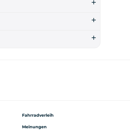
en jedoch vorreservieren, um auf die Warteliste
res Datum anbieten.
mple la température, le style de conduite ou
ilibre pour vous !
Fahrradverleih
Meinungen