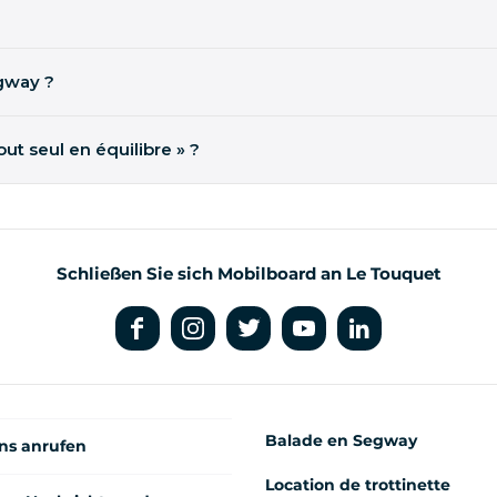
eservierungen werden jedoch
ab 2 Personen
garantiert. Sie könn
enlos stornieren oder Ihnen eine andere Abreise oder ein ande
gway ?
utonomie est variable selon de nombreux critères comme par exe
t seul en équilibre » ?
 2 ordinateurs, 4 moteurs électriques : l’électronique gère l’équ
Schließen Sie sich Mobilboard an Le Touquet
Balade en Segway
ns anrufen
Location de trottinette