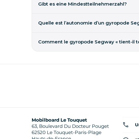
des Gleitens zu erleben.
Gibt es eine Mindestteilnehmerzahl?
Jeder ist bei Mobilboard willkommen. Unsere R
zu kommen. Wir können Ihre Buchung jedoch kost
Quelle est l’autonomie d’un gyropode Se
Jusqu’à 38 km par charge selon les modèles. L’a
encore la pression des pneus.
Comment le gyropode Segway « tient-il tou
5 micro-capteurs gyroscopiques, 2 accéléromètres,
Mobilboard Le Touquet
U
63, Boulevard Du Docteur Pouget
62520 Le Touquet-Paris-Plage
Hauts-de-France