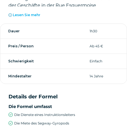
der Geschäfte in der Rue Esquermoise
entdecken, um schließlich am Quai du Wault
Lesen Sie mehr
die Hafenvergangenheit der Stadt
wiederzufinden.
Dauer
1h30
Preis / Person
Ab 45 €
Schwierigkeit
Einfach
Mindestalter
14 Jahre
Details der Formel
Die Formel umfasst
Die Dienste eines Instruktionsleiters
Die Miete des Segway-Gyropods