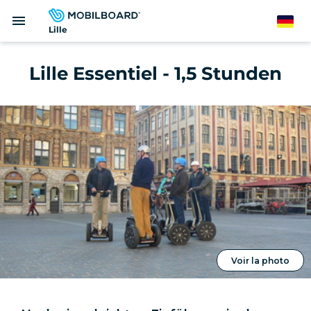
Direkt
menu
zum
German
Lille
Inhalt
Lille Essentiel - 1,5 Stunden
Voir la photo