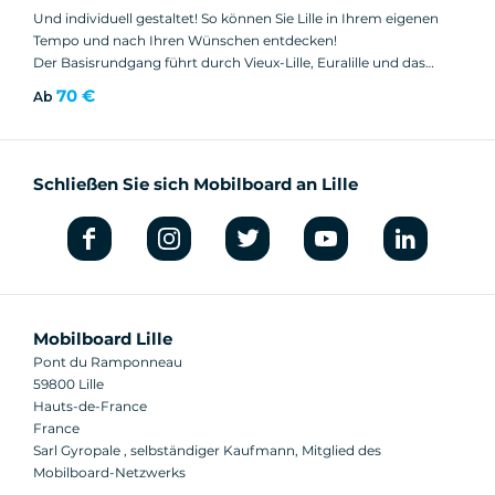
Und individuell gestaltet! So können Sie Lille in Ihrem eigenen
Tempo und nach Ihren Wünschen entdecken!
Der Basisrundgang führt durch Vieux-Lille, Euralille und das
Viertel Saint-Sauveur, aber vielleicht haben Sie Vieux-Lille schon
70 €
Ab
einmal besucht? Haben Sie eine geführte Tour zu Fuß oder mit
dem Fahrrad gemacht? Dann möchten Sie auch andere
Stadtteile sehen und einen weiteren Blick auf die Stadt werfen.
Das ist Ihr Spaziergang!
Schließen Sie sich Mobilboard an Lille
Nach einer kurzen Einweisung durch einen anerkannten
Segway-Instruktor begeben Sie sich vom Eingang des Parc de la
Citadelle aus auf eine Fahrt, die Sie ganz nach Belieben gestalten
können.
Mobilboard Lille
Pont du Ramponneau
59800 Lille
Hauts-de-France
France
Sarl Gyropale , selbständiger Kaufmann, Mitglied des
Mobilboard-Netzwerks