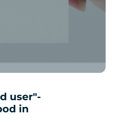
d user"-
pod in