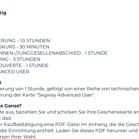
tig
UNG - 1,5 STUNDEN
KURS - 30 MINUTEN
NNEN-/JUNGGESELLENABSCHIED - 1 STUNDE
NG - 3 STUNDEN
UVERTE - 1 STUNDE
ANCED USER
t
rung von 1 Stunde, gefolgt von einer Reihe von technische
erung der Karte "Segway Advanced User".
as Ganze?
te aus, bezahlen Sie und schicken Sie Ihre Geschenkkarte an
t das!
rer Kaufbestätigung eine PDF-Datei im Anhang, die die Gesc
die Einrichtung enthält. Laden Sie dieses PDF herunter und
rson Ihrer Wahl.