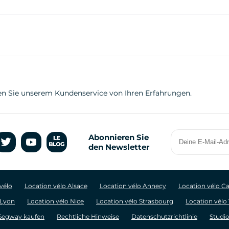
hten Sie unserem Kundenservice von Ihren Erfahrungen.
Deine
Abonnieren Sie
E-
den Newsletter
Mail-
Adresse
vélo
Location vélo Alsace
Location vélo Annecy
Location vélo C
 Lyon
Location vélo Nice
Location vélo Strasbourg
Location vélo
Segway kaufen
Rechtliche Hinweise
Datenschutzrichtlinie
Studio