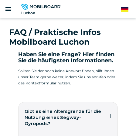
Direkt
menu
zum
German
Luchon
Inhalt
FAQ / Praktische Infos
Mobilboard Luchon
Haben Sie eine Frage? Hier finden
Sie die häufigsten Informationen.
Sollten Sie dennoch keine Antwort finden, hilft Ihnen
unser Team gerne weiter, indem Sie uns anrufen oder
das Kontaktformular nutzen.
Gibt es eine Altersgrenze für die
Nutzung eines Segway-
Gyropods?
Ein Gyropode kann ab 14 Jahren leicht