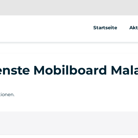
Startseite
Akt
Se
Ele
enste Mobilboard Mal
Ele
tionen.