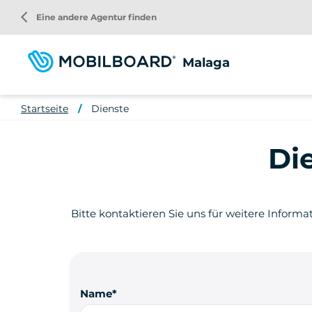
Direkt
arrow_back_ios
Eine andere Agentur finden
zum
Inhalt
Malaga
Startseite
Dienste
Di
Bitte kontaktieren Sie uns für weitere Informa
Name