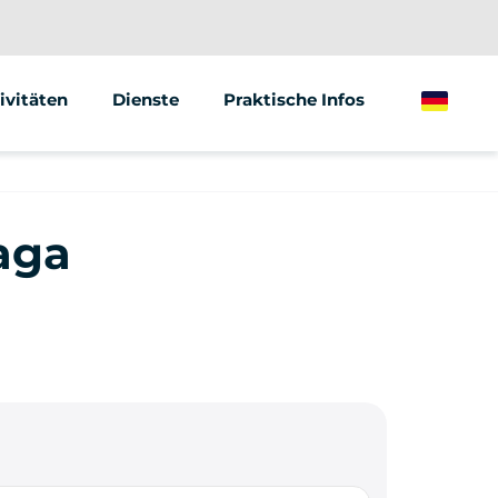
ivitäten
Dienste
Praktische Infos
German
gway
Animationen &amp; Seminare
ktrischer Tretroller
Street Marketing
aga
ktrisches Fahrrad