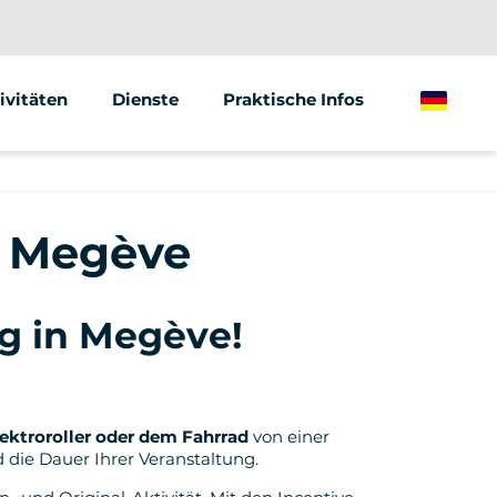
ivitäten
Dienste
Praktische Infos
German
gway
Animationen &amp; Seminare
ktrischer Tretroller
Street Marketing
in Megève
ktrisches Fahrrad
ng in Megève!
ktroroller oder dem Fahrrad
von einer
 die Dauer Ihrer Veranstaltung.