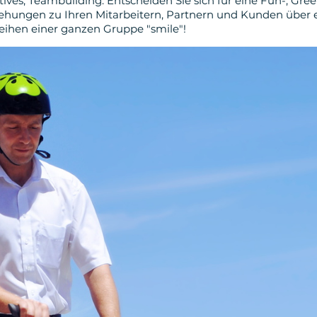
ntives, Teambuilding: Entscheiden Sie sich für eine Fun-, Gree
ziehungen zu Ihren Mitarbeitern, Partnern und Kunden über 
leihen einer ganzen Gruppe "smile"!