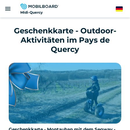
Direkt
menu
zum
German
Midi-Quercy
Inhalt
Geschenkkarte - Outdoor-
Aktivitäten im Pays de
Quercy
Geschenkkarte - Montauban mit dem Segway -