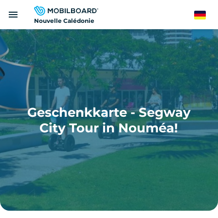
Direkt
menu
zum
German
Nouvelle Calédonie
Inhalt
Geschenkkarte - Segway
City Tour in Nouméa!