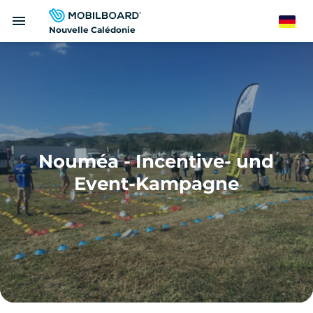
Direkt
menu
zum
German
Nouvelle Calédonie
Inhalt
Nouméa - Incentive- und
Event-Kampagne