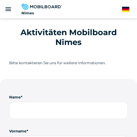
Direkt
menu
zum
German
Nîmes
Inhalt
Aktivitäten Mobilboard
Nîmes
Bitte kontaktieren Sie uns für weitere Informationen.
Name
Vorname