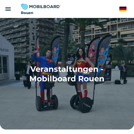
Direkt
menu
zum
German
Rouen
Inhalt
Veranstaltungen -
Mobilboard Rouen