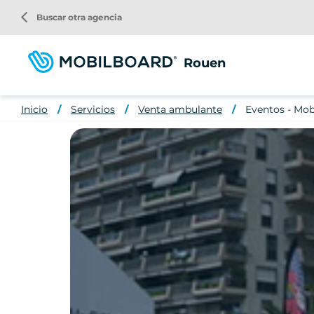
Pasar
arrow_back_ios
Buscar otra agencia
al
contenido
principal
Rouen
Inicio
Servicios
Venta ambulante
Eventos - Mo