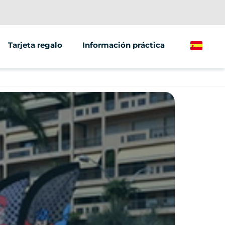
Tarjeta regalo
Información práctica
Spanish
/grupos
ante
ículos