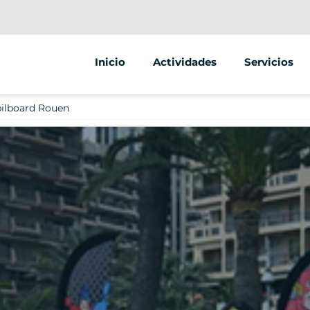
Inicio
Actividades
Servicios
Segway
Animaciones
bilboard Rouen
Venta ambul
Venta de veh