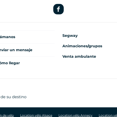
Segway
lámanos
Animaciones/grupos
nviar un mensaje
Venta ambulante
ómo llegar
 de su destino
n de vélo
Location vélo Alsace
Location vélo Annecy
Location v