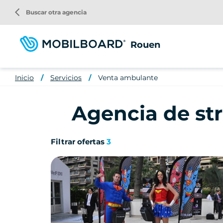
Pasar
arrow_back_ios
Buscar otra agencia
al
contenido
principal
Rouen
Inicio
Servicios
Venta ambulante
Agencia de st
Filtrar ofertas
3