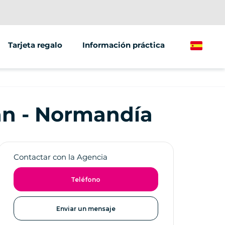
Tarjeta regalo
Información práctica
Spanish
/grupos
ante
án - Normandía
ículos
Contactar con la Agencia
Teléfono
Enviar un mensaje