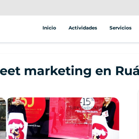
Inicio
Actividades
Servicios
Segway
Animaciones
Venta ambul
reet marketing en Ru
Venta de veh