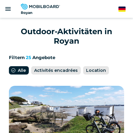
Direkt
menu
zum
German
Royan
Inhalt
Outdoor-Aktivitäten in
Royan
Filtern
25
Angebote
Alle
Activités encadrées
Location