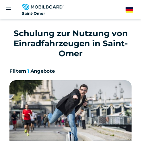
Direkt
menu
zum
German
Saint-Omer
Inhalt
Schulung zur Nutzung von
Einradfahrzeugen in Saint-
Omer
Filtern
1
Angebote