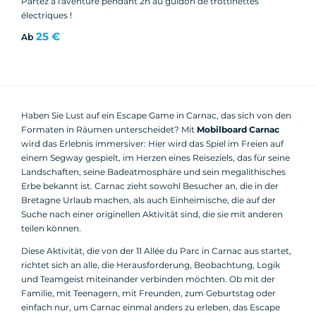
Partez à l'aventure pendant 2h au guidon de trottinettes
électriques !
25 €
Ab
Haben Sie Lust auf ein Escape Game in Carnac, das sich von den
Formaten in Räumen unterscheidet? Mit
Mobilboard Carnac
wird das Erlebnis immersiver: Hier wird das Spiel im Freien auf
einem Segway gespielt, im Herzen eines Reiseziels, das für seine
Landschaften, seine Badeatmosphäre und sein megalithisches
Erbe bekannt ist. Carnac zieht sowohl Besucher an, die in der
Bretagne Urlaub machen, als auch Einheimische, die auf der
Suche nach einer originellen Aktivität sind, die sie mit anderen
teilen können.
Diese Aktivität, die von der 11 Allée du Parc in Carnac aus startet,
richtet sich an alle, die Herausforderung, Beobachtung, Logik
und Teamgeist miteinander verbinden möchten. Ob mit der
Familie, mit Teenagern, mit Freunden, zum Geburtstag oder
einfach nur, um Carnac einmal anders zu erleben, das Escape