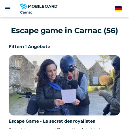
Direkt
menu
zum
German
Carnac
Inhalt
Escape game in Carnac (56)
Filtern
1
Angebote
Escape Game - Le secret des royalistes