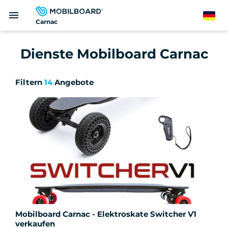
Direkt
menu
zum
German
Carnac
Inhalt
Dienste Mobilboard Carnac
Filtern
14
Angebote
Mobilboard Carnac - Elektroskate Switcher V1
verkaufen