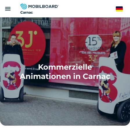
Direkt
menu
zum
German
Carnac
Inhalt
Kommerzielle
Animationen in Carnac