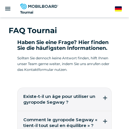
Direkt
menu
zum
German
Tournai
Inhalt
FAQ Tournai
Haben Sie eine Frage? Hier finden
Sie die häufigsten Informationen.
Sollten Sie dennoch keine Antwort finden, hilft Ihnen
unser Team gerne weiter, indem Sie uns anrufen oder
das Kontaktformular nutzen.
Existe-t-il un âge pour utiliser un
gyropode Segway ?
Ein Gyropode kann ab 14 Jahren leicht
gesteuert werden! Man sollte zwischen 45 kg
Comment le gyropode Segway «
und 118 kg wiegen. Dies sind die weltweiten
tient-il tout seul en équilibre » ?
Angaben des Herstellers, Segway Inc, um die