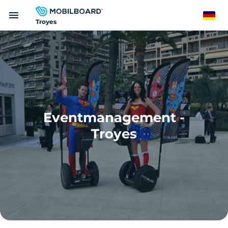
Direkt
menu
zum
German
Troyes
Inhalt
Eventmanagement -
Troyes