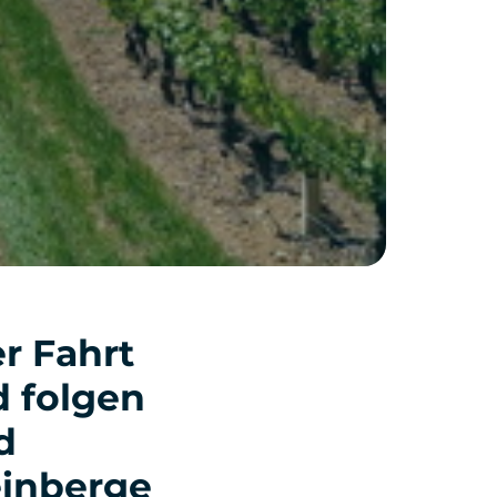
r Fahrt
 folgen
d
einberge