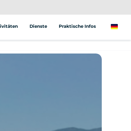
ivitäten
Dienste
Praktische Infos
German
gway
Teambuilding
Street Marketing