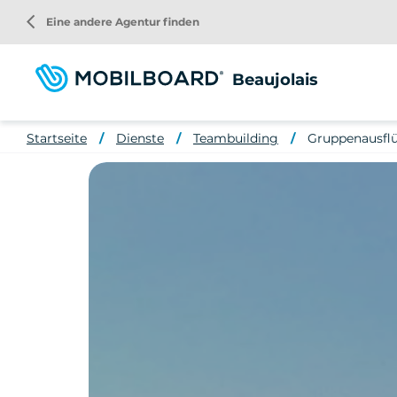
Direkt
arrow_back_ios
Eine andere Agentur finden
zum
Inhalt
Beaujolais
Startseite
Dienste
Teambuilding
Gruppenausflüg