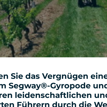
n Sie das Vergnügen eine
em Segway®-Gyropode und
ren leidenschaftlichen un
ten Führern durch die W