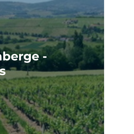
nberge -
s