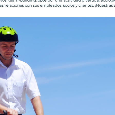
tivos, team-building: opte por una actividad divertida, ecológi
s relaciones con sus empleados, socios y clientes. ¡Nuestras