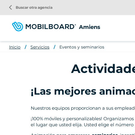
Pasar
arrow_back_ios
Buscar otra agencia
al
contenido
principal
Amiens
Inicio
Servicios
Eventos y seminarios
Actividad
¡Las mejores anima
Nuestros equipos proporcionan a sus empleado
¡100% móviles y personalizables! Organizamos
el lugar que usted elija. Usted elige el número 