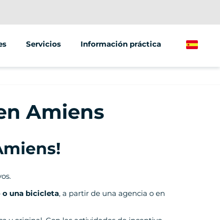
es
Servicios
Información práctica
Spanish
Eventos y seminarios
éctrico
Street Marketing
 en Amiens
léctrica
Amiens!
os.
 o una bicicleta
, a partir de una agencia o en