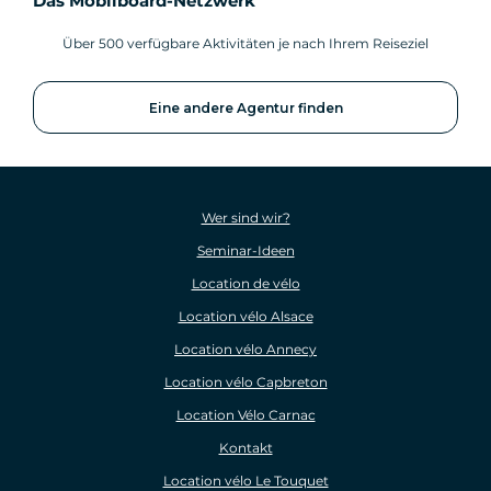
Das Mobilboard-Netzwerk
Über 500 verfügbare Aktivitäten je nach Ihrem Reiseziel
Eine andere Agentur finden
Wer sind wir?
Seminar-Ideen
Location de vélo
Location vélo Alsace
Location vélo Annecy
Location vélo Capbreton
Location Vélo Carnac
Kontakt
Location vélo Le Touquet