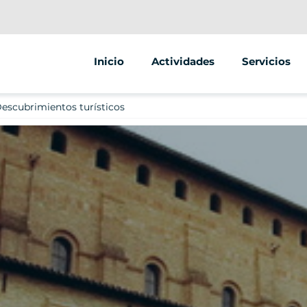
Inicio
Actividades
Servicios
Segway
Animaciones
escubrimientos turísticos
Scooter
Street marke