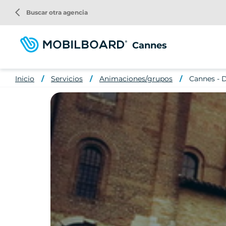
Pasar
arrow_back_ios
Buscar otra agencia
al
contenido
principal
Cannes
Inicio
Servicios
Animaciones/grupos
Cannes - D