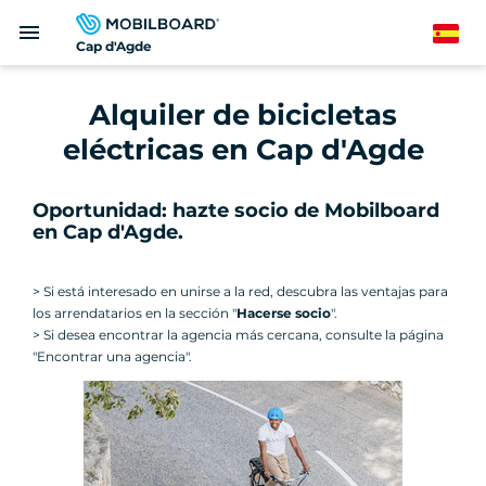
Pasar
menu
al
Spanish
Cap d'Agde
contenido
principal
Alquiler de bicicletas
eléctricas en Cap d'Agde
Oportunidad: hazte socio de Mobilboard
en Cap d'Agde.
> Si está interesado en unirse a la red, descubra las ventajas para
los arrendatarios en la sección "
Hacerse socio
".
> Si desea encontrar la agencia más cercana, consulte la página
"Encontrar una agencia".