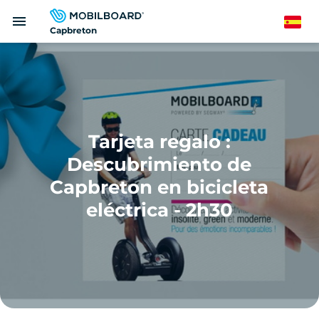
Pasar
menu
al
Spanish
Capbreton
contenido
principal
Tarjeta regalo :
Descubrimiento de
Capbreton en bicicleta
eléctrica - 2h30