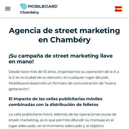
Pasar
menu
al
Spanish
Chambéry
contenido
principal
Agencia de street marketing
en Chambéry
¡Su campaña de street marketing llave
en mano!
Desde hace más de 10 años, organizamos su operación de la A a
la Z en la ciudad de su elección, en cualquier lugar del país.
Mobilboard desarrolla un formato de comunicación de "nueva
generación".
El impacto de las vallas publicitarias móviles
combinadas con la distribución de folletos
La valla publicitaria móvil, además de las operaciones puras de
street-marketing, es lo que permite difundir su mensaje en el
lugar adecuado, en el momento adecuado y al objetivo