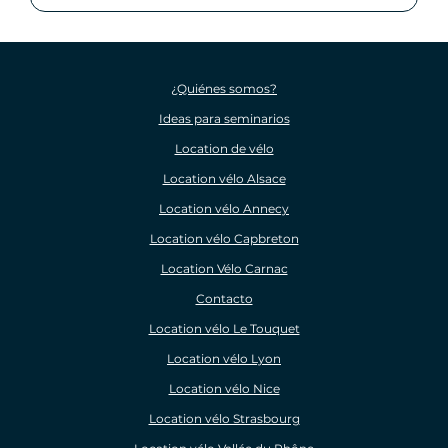
¿Quiénes somos?
Ideas para seminarios
Location de vélo
Location vélo Alsace
Location vélo Annecy
Location vélo Capbreton
Location Vélo Carnac
Contacto
Location vélo Le Touquet
Location vélo Lyon
Location vélo Nice
Location vélo Strasbourg