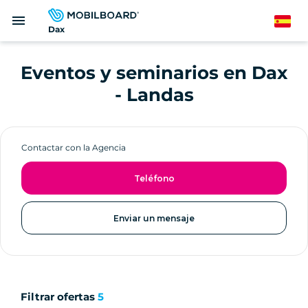
Pasar
menu
al
Spanish
Dax
contenido
principal
Eventos y seminarios en Dax
- Landas
Contactar con la Agencia
Teléfono
Enviar un mensaje
Filtrar ofertas
5