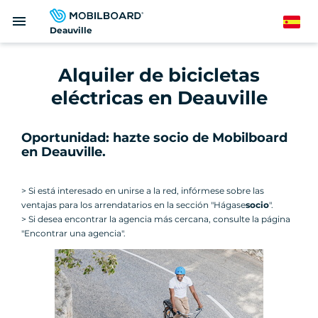
Pasar
menu
al
Spanish
Deauville
contenido
principal
Alquiler de bicicletas
eléctricas en Deauville
Oportunidad: hazte socio de Mobilboard
en Deauville.
> Si está interesado en unirse a la red, infórmese sobre las
ventajas para los arrendatarios en la sección "Hágase
socio
".
> Si desea encontrar la agencia más cercana, consulte la página
"Encontrar una agencia".