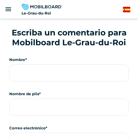
Pasar
menu
al
Spanish
Le-Grau-du-Roi
contenido
principal
Escriba un comentario para
Mobilboard Le-Grau-du-Roi
Nombre
Nombre de pila
Correo electrónico