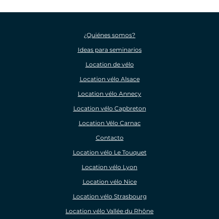
¿Quiénes somos?
Ideas para seminarios
Location de vélo
Location vélo Alsace
Location vélo Annecy
Location vélo Capbreton
Location Vélo Carnac
Contacto
Location vélo Le Touquet
Location vélo Lyon
Location vélo Nice
Location vélo Strasbourg
Location vélo Vallée du Rhône