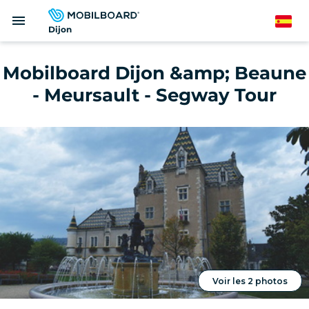
Pasar
menu
al
Spanish
Dijon
contenido
principal
Mobilboard Dijon &amp; Beaune
- Meursault - Segway Tour
Voir les 2 photos