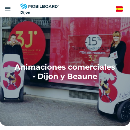
Pasar
menu
al
Spanish
Dijon
contenido
principal
Animaciones comerciales
- Dijon y Beaune