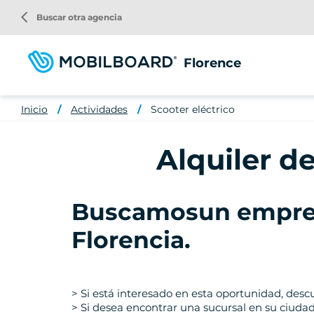
Pasar
arrow_back_ios
Buscar otra agencia
al
contenido
principal
Florence
Inicio
Actividades
Scooter eléctrico
Alquiler de
Buscamos
un empres
Florencia
.
> Si está interesado en esta oportunidad, desc
> Si desea encontrar una sucursal en su ciudad