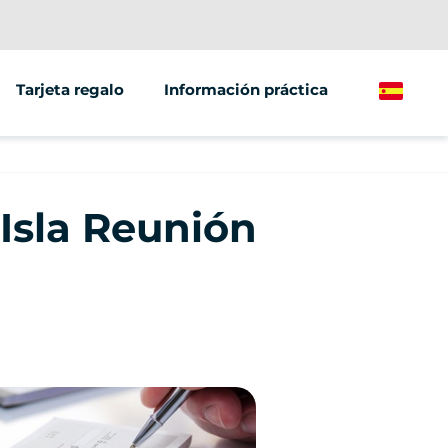
Tarjeta regalo
Información práctica
Spanish
/grupos
ting
 Isla Reunión
ículos