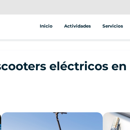
Inicio
Actividades
Servicios
Segway
Animaciones
Scooter
Street marke
scooters eléctricos en
Bicicleta
Venta de veh