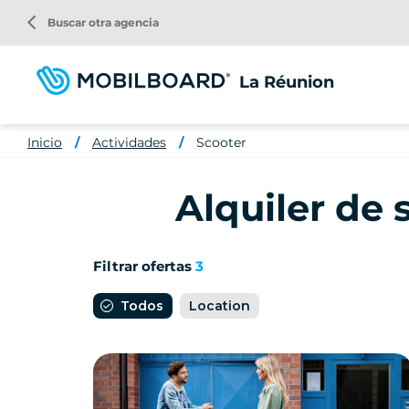
Pasar
arrow_back_ios
Buscar otra agencia
al
contenido
principal
La Réunion
Inicio
Actividades
Scooter
Alquiler de 
Filtrar ofertas
3
Todos
Location