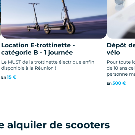
Location E-trottinette -
Dépôt de
catégorie B - 1 journée
vélo
Le MUST de la trottinette électrique enfin
Pour toute l
disponible à la Réunion !
de 18 ans ce
personne ma
15 €
En
effectuer la 
500 €
En
Age minimum
France : 14 ans Un dépôt de garan
CHEQUE et u
demandés su
de 500€)
e alquiler de scooters