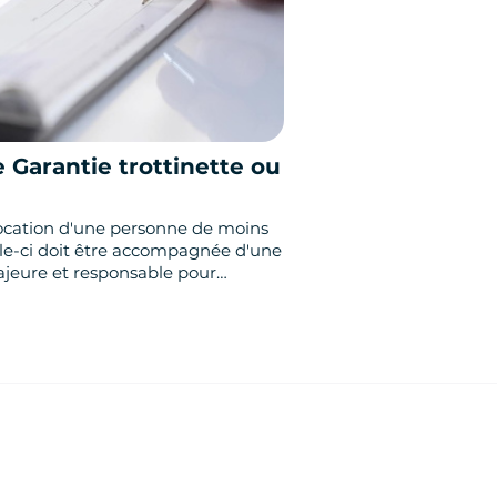
 Garantie trottinette ou
ocation d'une personne de moins
lle-ci doit être accompagnée d'une
jeure et responsable pour
signature du contrat de location.
 obligatoire pour la conduite en
tie PAR
ne pièce d'identité seront
r place. (Chèque d'un montant