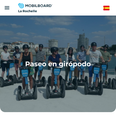
Pasar
menu
al
Spanish
La Rochelle
contenido
principal
Paseo en girópodo