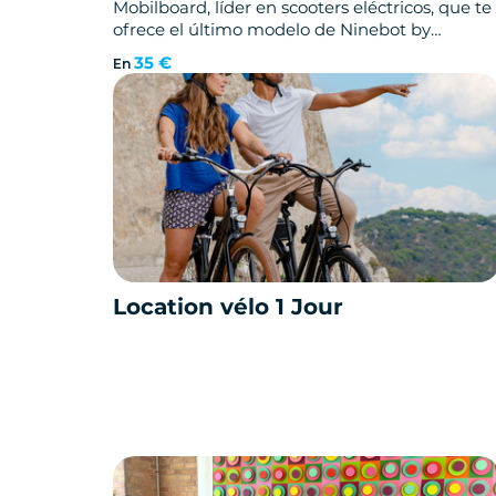
Mobilboard, líder en scooters eléctricos, que te
ofrece el último modelo de Ninebot by
Segway: NINEBOT MAX G30. ¡Y está en Le
35 €
En
Touquet-Paris-Plage!
Location vélo 1 Jour