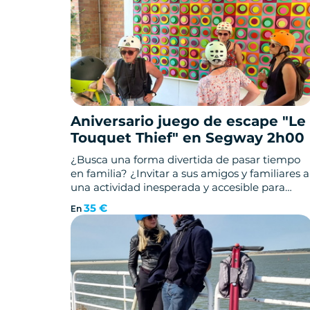
Aniversario juego de escape "Le
Touquet Thief" en Segway 2h00
¿Busca una forma divertida de pasar tiempo
en familia? ¿Invitar a sus amigos y familiares a
una actividad inesperada y accesible para
todos?
35 €
En
Mobilboard Le Touquet organizará su activida
para el deleite de todos. ¡Sorpréndales con un
juego de escape en segway!