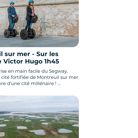
l sur mer - Sur les
e Victor Hugo 1h45
ise en main facile du Segway,
 cité fortifiée de Montreuil sur mer
ivre d'une cité millénaire !
irez les vestiges dans l’enceinte
le d'une porte fortifiée et plusieurs
 afin de protéger l’ancien port de
nquer !