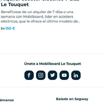
Le Touquet
Benefíciese de un alquiler de 7 días o una
semana con Mobilboard, líder en scooters
eléctricos, que le ofrece el último modelo de
Ninebot by Segway: NINEBOT MAX G30. ¡Y
150 €
En
está en Le Touquet-Paris-Plage!
Únete a Mobilboard Le Touquet
Balade en Segway
lámanos