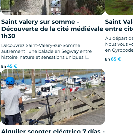
Saint valery sur somme -
Saint Va
Découverte de la cité médiévale
entre cit
1h30
Au départ d
Nous vous v
Découvrez Saint-Valery-sur-Somme
en Gyropode Seg
autrement : une balade en Segway entre
Somme
histoire, nature et sensations uniques !
65 €
En
Le Segway est
Nous vous vous proposons des balades guidées
45 €
En
pour vivre un
en Gyropode Segway pour découvrir la Baie de
Somme
Alquiler scooter eléctrico 7 días -