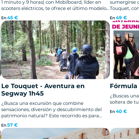
1 minuto y 9 horas) con Mobilboard, líder en
sumergirse 
scooters eléctricos, te ofrece el último modelo
Touquet, con
de Ninebot by Segway: NINEBOT MAX G30. ¡Y
bosque.
45 €
49 €
En
En
está en Le Touquet-Paris-Plage y en la Costa
de Ópalo!
Le Touquet - Aventura en
Fórmula 
Segway 1h45
¿Buscas una 
soltera de t
¿Busca una excursión que combine
sensaciones, diversión y descubrimiento del
40 €
En
patrimonio natural? Este recorrido es para
usted.
57 €
En
Diseñado para personas que buscan
emociones fuertes, este tour es adecuado