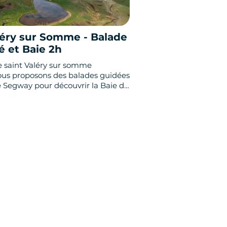
léry sur Somme - Balade
é et Baie 2h
e saint Valéry sur somme
ous proposons des balades guidées
way pour découvrir la Baie de
 confortable et facile d'utilisation,
e expérience originale et insolite !