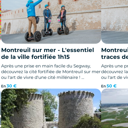
tanto para jinetes principiantes como
experimentados.
Montreuil sur mer - L'essentiel
Montreui
de la ville fortifiée 1h15
traces d
Après une prise en main facile du Segway,
Après une pr
découvrez la cité fortifiée de Montreuil sur mer
découvrez la
ou l'art de vivre d'une cité millénaire !
ou l'art de v
Vous découvrirez les vestiges dans l’enceinte
Vous découvr
30 €
50 €
En
En
d
de la citadelle d'une porte fortifiée et plusieurs
de la citadel
tours créées afin de protéger l’ancien port de
tours créées
Montreuil.
Montreuil.
A ne pas manquer !
A ne pas ma