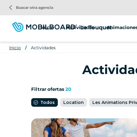
Pasar
arrow_back_ios
Buscar otra agencia
al
contenido
principal
Le Touquet
Inicio
Actividades
Animaciones
Paseo en Segway
Inicio
Actividades
Alquiler de scooters
Activid
Location de vélo
Filtrar ofertas
20
Todos
Location
Les Animations Pri