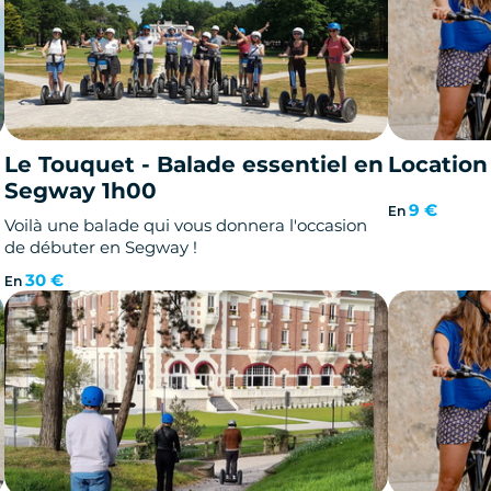
Le Touquet - Balade essentiel en
Location
Segway 1h00
9 €
En
Voilà une balade qui vous donnera l'occasion
de débuter en Segway !
30 €
En