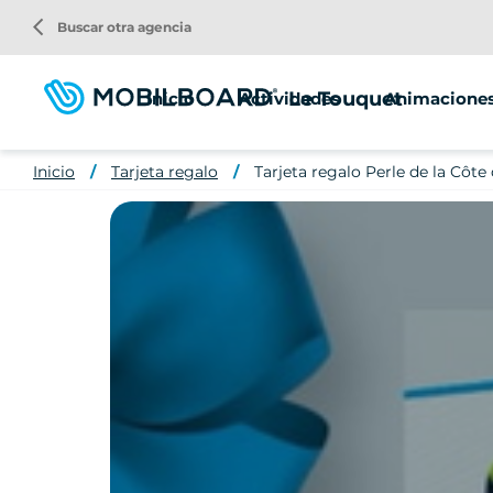
Pasar
arrow_back_ios
Buscar otra agencia
al
contenido
principal
Le Touquet
Inicio
Actividades
Animaciones
Paseo en Segway
Inicio
Tarjeta regalo
Tarjeta regalo Perle de la Côte
Alquiler de scooters
Location de vélo