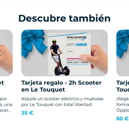
Descubre también
et
Tarjeta regalo - 2h Scooter
Tarj
en Le Touquet
Tou
 por
Alquile un scooter eléctrico y muévase
¡Regá
a, una
por Le Touquet con total libertad.
forma
acer
Ópalo
25 €
60 €