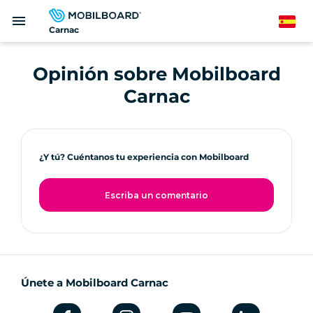
Pasar
menu
al
Spanish
Carnac
contenido
principal
Opinión sobre Mobilboard
Carnac
¿Y tú? Cuéntanos tu experiencia con Mobilboard
Escriba un comentario
Únete a Mobilboard Carnac