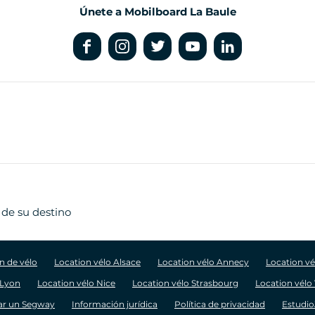
Únete a Mobilboard La Baule
 de su destino
n de vélo
Location vélo Alsace
Location vélo Annecy
Location v
 Lyon
Location vélo Nice
Location vélo Strasbourg
Location vélo
r un Segway
Información jurídica
Política de privacidad
Estudio