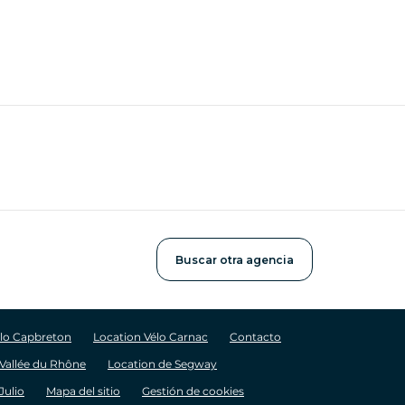
Buscar otra agencia
élo Capbreton
Location Vélo Carnac
Contacto
 Vallée du Rhône
Location de Segway
Julio
Mapa del sitio
Gestión de cookies