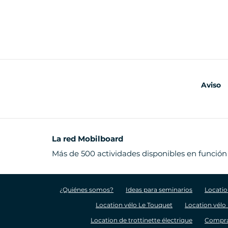
Aviso
La red Mobilboard
Más de 500 actividades disponibles en función
¿Quiénes somos?
Ideas para seminarios
Locatio
Location vélo Le Touquet
Location vélo
Location de trottinette électrique
Compra