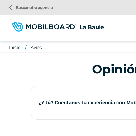
Pasar
arrow_back_ios
Buscar otra agencia
al
contenido
principal
La Baule
Inicio
Aviso
Opinió
¿Y tú? Cuéntanos tu experiencia con Mob