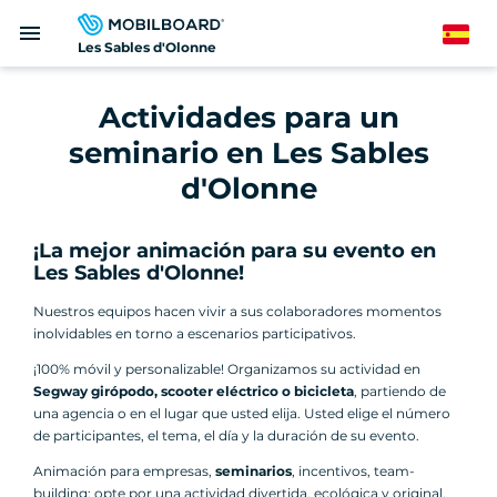
Pasar
menu
al
Spanish
Les Sables d'Olonne
contenido
principal
Actividades para un
seminario en Les Sables
d'Olonne
¡La mejor animación para su evento en
Les Sables d'Olonne!
Nuestros equipos hacen vivir a sus colaboradores momentos
inolvidables en torno a escenarios participativos.
¡100% móvil y personalizable! Organizamos su actividad en
Segway girópodo, scooter eléctrico o bicicleta
, partiendo de
una agencia o en el lugar que usted elija. Usted elige el número
de participantes, el tema, el día y la duración de su evento.
Animación para empresas,
seminarios
, incentivos, team-
building: opte por una actividad divertida, ecológica y original.