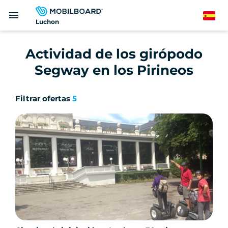
Pasar
menu
al
Spanish
Luchon
contenido
principal
Actividad de los girópodo
Segway en los Pirineos
Filtrar ofertas
5