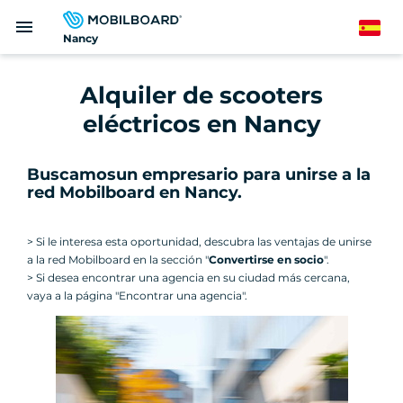
Pasar
menu
al
Spanish
Nancy
contenido
principal
Alquiler de scooters
eléctricos en Nancy
Buscamos
un empresario para unirse a la
red Mobilboard en Nancy
.
> Si le interesa esta oportunidad, descubra las ventajas de unirse
a la red Mobilboard en la sección "
Convertirse en socio
".
> Si desea encontrar una agencia en su ciudad más cercana,
vaya a la página "Encontrar una agencia".