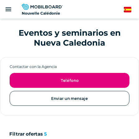
Pasar
menu
al
Spanish
Nouvelle Calédonie
contenido
principal
Eventos y seminarios en
Nueva Caledonia
Contactar con la Agencia
Teléfono
Enviar un mensaje
Filtrar ofertas
5