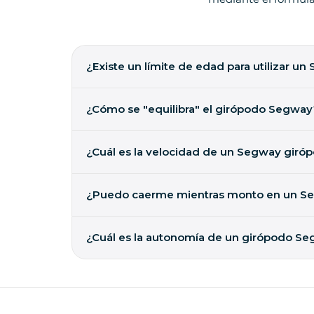
¿Existe un límite de edad para utilizar u
Es fácil pilotar un autogiro a partir de los 14 año
seguridad de los usuarios.
¿Cómo se "equilibra" el girópodo Segway
5 microsensores giroscópicos, 2 acelerómetros, 2 o
¿Cuál es la velocidad de un Segway giró
Hasta 20 km/hora. Sin embargo, la velocidad es mo
¿Puedo caerme mientras monto en un Se
Aunque es poco frecuente, siempre es posible cae
equilibrio por completo, por lo que sólo tienes q
¿Cuál es la autonomía de un girópodo S
orientación para disfrutar de la excursión con se
Hasta 38 km por carga según el modelo. La gama v
neumáticos.