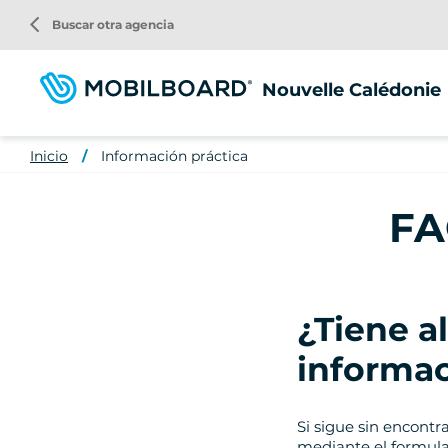
Pasar
arrow_back_ios
Buscar otra agencia
al
contenido
principal
Nouvelle Calédonie
Inicio
Información práctica
FA
¿Tiene a
informa
Si sigue sin encontr
mediante el formula