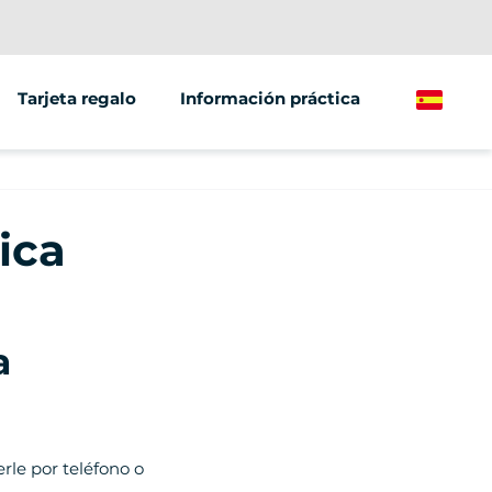
Tarjeta regalo
Información práctica
Spanish
/grupos
ante
ica
ículos
a
rle por teléfono o