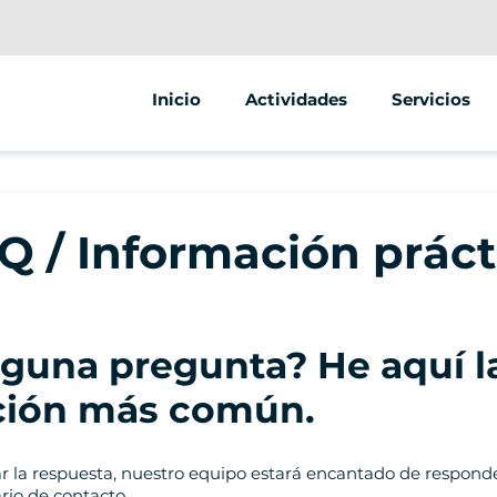
Inicio
Actividades
Servicios
Segway
Animaciones
Venta ambul
Q / Información práct
Venta de veh
lguna pregunta? He aquí l
ción más común.
ar la respuesta, nuestro equipo estará encantado de responde
rio de contacto.