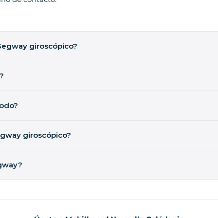
n Segway giroscópico?
s. Necesitas pesar entre 45 kg y 118 kg. Son cifras mundiales del 
?
rdenadores, 4 motores eléctricos: ¡la electrónica gestiona el equ
podo?
derada en el centro de la ciudad, hasta 6 km/h. No hace falta ir
gway giroscópico?
rse, al igual que cuando se camina o se va en bicicleta. Sin em
ue ser consciente de lo que ocurre a tu alrededor. Los instruct
egway?
guridad.
aría en función de muchos criterios, como la temperatura, el es