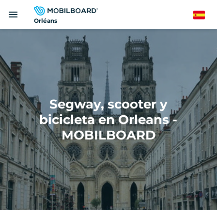
Pasar
menu
al
Spanish
Orléans
contenido
principal
Segway, scooter y
bicicleta en Orleans -
MOBILBOARD