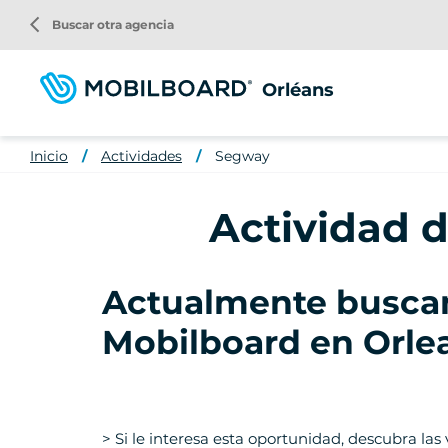
Pasar
arrow_back_ios
Buscar otra agencia
al
contenido
principal
Orléans
Inicio
Actividades
Segway
Actividad 
Actualmente buscam
Mobilboard en Orle
> Si le interesa esta oportunidad, descubra las