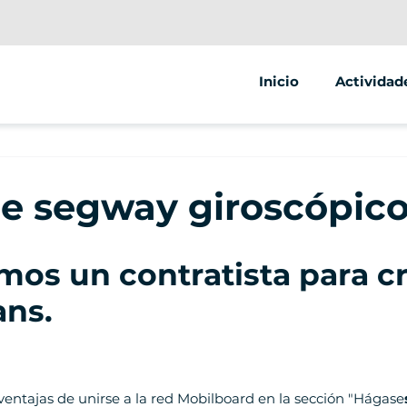
Inicio
Actividad
Segway
Scooter el
de segway giroscópico
Bicicleta e
os un contratista para c
ans
.
 ventajas de unirse a la red Mobilboard en la sección "Hágase