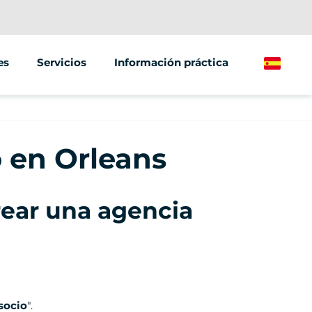
es
Servicios
Información práctica
Spanish
Eventos y seminarios
éctrico
Street Marketing
 en Orleans
léctrica
rear una agencia
socio
".