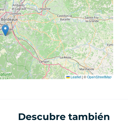
Leaflet
|
©
OpenStreetMap
Descubre también