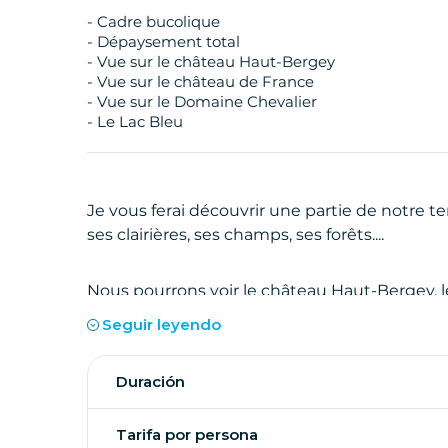
- Cadre bucolique
- Dépaysement total
- Vue sur le château Haut-Bergey
- Vue sur le château de France
- Vue sur le Domaine Chevalier
- Le Lac Bleu
Je vous ferai découvrir une partie de notre ter
ses clairières, ses champs, ses forêts....
Nous pourrons voir le château Haut-Bergey, l
dernier faisant parti des 14 propriétés qui on
Seguir leyendo
Sans oublier les surprises que nous réserve ce
Duración
Si vous aimez le dépaysement alors soyez con
Tarifa por persona