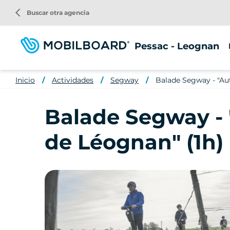
Pasar
arrow_back_ios
Buscar otra agencia
al
contenido
principal
Pessac - Leognan
Inicio
Actividades
Segway
Balade Segway - "Aut
Balade Segway - 
de Léognan" (1h)