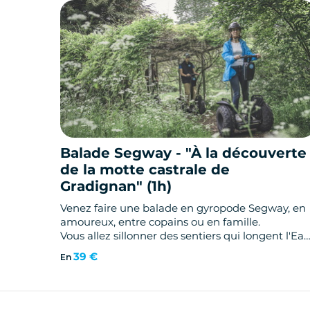
Balade Segway - "À la découverte
de la motte castrale de
Gradignan" (1h)
Venez faire une balade en gyropode Segway, en
amoureux, entre copains ou en famille.
Vous allez sillonner des sentiers qui longent l'Ea
Bourde, traverser de très jolis pontons, passer à
39 €
En
côté d' un moulin, et vous allez même pouvoir
remonter le temps en observant la motte
castrale.