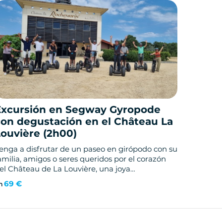
Excursión en Segway Gyropode
con degustación en el Château La
Louvière (2h00)
enga a disfrutar de un paseo en girópodo con su
amilia, amigos o seres queridos por el corazón
el Château de La Louvière, una joya
rquitectónica del siglo XVIII. Venga a descubrir
69 €
n
u parque arbolado, su avenida de plátanos, sus
iferentes variedades de uva, su pequeño valle
ue bordea el Eau Blanche...