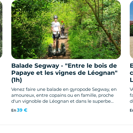
Balade Segway - "Entre le bois de
Papaye et les vignes de Léognan"
(1h)
Venez faire une balade en gyropode Segway, en
V
amoureux, entre copains ou en famille, proche
f
u
d'un vignoble de Léognan et dans le superbe
d
parc du bois de Papaye pour y découvrir des
a
39 €
En
E
petits coins de Paradis.
s
d
q