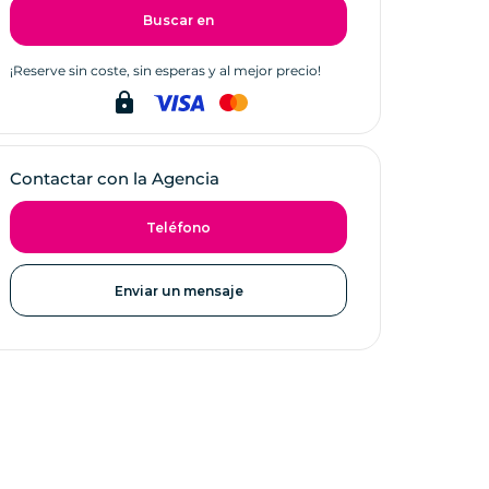
Buscar en
¡Reserve sin coste, sin esperas y al mejor precio!
lock
Contactar con la Agencia
Teléfono
Enviar un mensaje