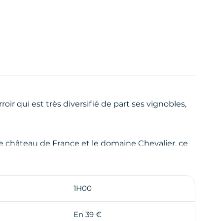
roir qui est très diversifié de part ses vignobles,
e château de France et le domaine Chevalier, ce
t été désignées "Grand Cru classé des Graves".
 parcours...
1H00
vaincus que cette balade est faite pour vous!
En 39 €