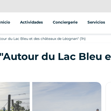
Inicio
Actividades
Conciergerie
Servicios
Segway
Eventos y se
our du Lac Bleu et des châteaux de Léognan" (1h)
Scooter eléctrico
Street Marke
"Autour du Lac Bleu e