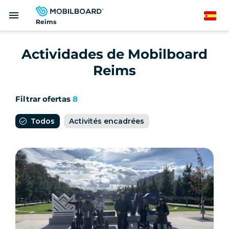
Pasar
menu
al
Spanish
Reims
contenido
principal
Actividades de Mobilboard
Reims
Filtrar ofertas
8
Todos
Activités encadrées