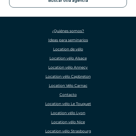
Buscar otra agencia
¿Quiénes somos?
Ideas para seminarios
Location de vélo
Location vélo Alsace
Location vélo Annecy
Location vélo Capbreton
Location Vélo Carnac
Contacto
Location vélo Le Touquet
Location vélo Lyon
Location vélo Nice
Location vélo Strasbourg